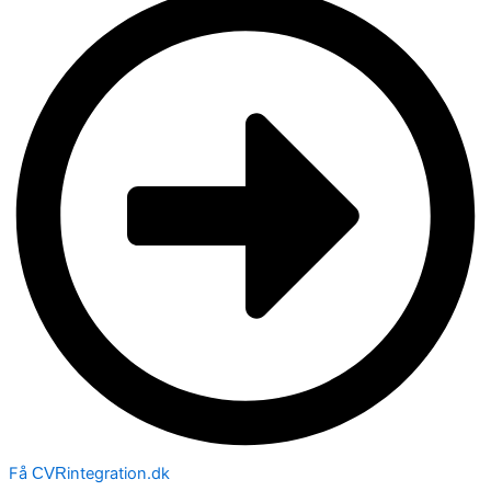
Få
integration.dk
CVR