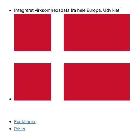
Gå
Integreret virksomhedsdata fra hele Europa. Udviklet i
til
indholdet
Funktioner
Priser