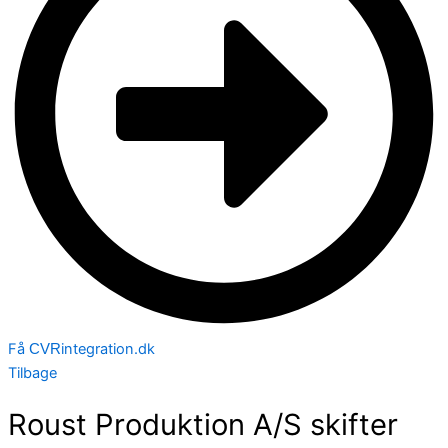
Få
integration.dk
CVR
Tilbage
Roust Produktion A/S skifter