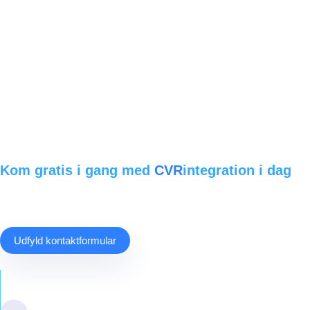
Kom gratis i gang med
CVR
integration i dag
Udfyld kontaktformularen, og vi kontakter dig for at aftale et møde. V
eller VAT-numre. En enkel proces, der optimerer din datahåndtering.
Udfyld kontaktformular
1. Udfyld kontaktformularen