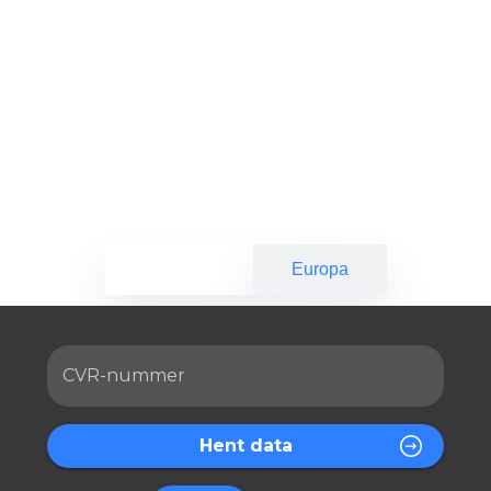
erede oplysninger fra Danmark og Europa direkte i jeres systemer. Vores 
emfri proces, der styrker jeres forretningsbeslutninger.
Danmark
Europa