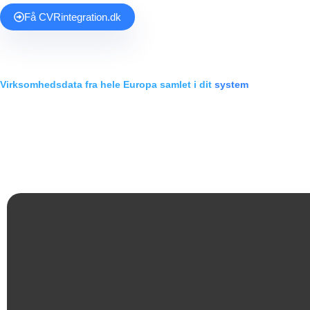
Få
CVR
integration.dk
Virksomhedsdata fra hele Europa samlet i dit
system
Din løsning til nem og effektiv håndtering af virksomhedsdata. Få opdat
fra basale oplysninger til dybdegående finansiel indsigt. Oplev en probl