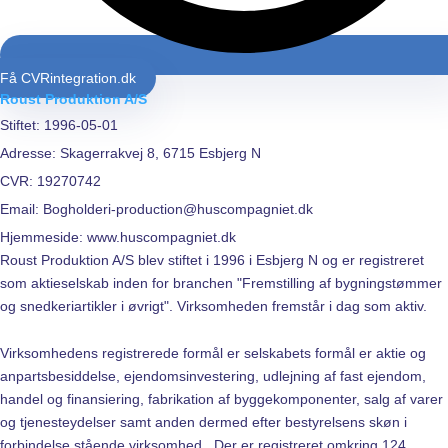
Få
CVR
integration.dk
Roust Produktion A/S
Stiftet: 1996-05-01
Adresse: Skagerrakvej 8, 6715 Esbjerg N
CVR: 19270742
Email: Bogholderi-production@huscompagniet.dk
Hjemmeside: www.huscompagniet.dk
Roust Produktion A/S blev stiftet i 1996 i Esbjerg N og er registreret
som aktieselskab inden for branchen "Fremstilling af bygningstømmer
og snedkeriartikler i øvrigt". Virksomheden fremstår i dag som aktiv.
Virksomhedens registrerede formål er selskabets formål er aktie og
anpartsbesiddelse, ejendomsinvestering, udlejning af fast ejendom,
handel og finansiering, fabrikation af byggekomponenter, salg af varer
og tjenesteydelser samt anden dermed efter bestyrelsens skøn i
forbindelse stående virksomhed.. Der er registreret omkring 124