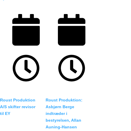
28/04/2026
11/04/2026
02:40
02:30
Roust Produktion
Roust Produktion:
A/S skifter revisor
Asbjørn Berge
til EY
indtræder i
bestyrelsen, Allan
Ændringen træder i
Auning‑Hansen
kraft 27. april 2026