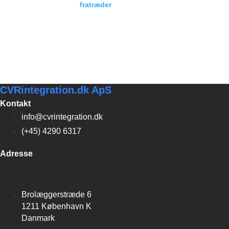
fratræder
— EY Godkendt...
Pr. 10. april 2026
tiltræder Asbjørn
Berge i bestyrelsen,
samtidig...
CVRintegration.dk ApS
Kontakt
info@cvrintegration.dk
(+45) 4290 6317
Adresse
Brolæggerstræde 6
1211 København K
Danmark