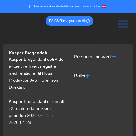
Gå
Integreret virksomhedsdata fra hele Europa. Udviklet i
til
indholdet
Få
CVR
integration.dk
Kasper Bregendahl
Personer i netværk
Kasper Bregendahl optrÃ¦der
aktuelt i erhvervsregistre
med relationer til Roust
Roller
Produktion A/S i roller som
Direktør.
Kasper Bregendahl er omtalt
i 2 relaterede artikler i
perioden 2026-04-11 til
2026-04-28.