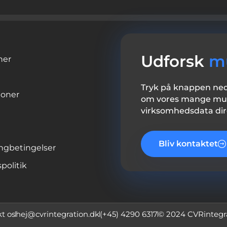
Udforsk
m
ner
Tryk på knappen nede
ioner
om vores mange muli
virksomhedsdata dire
Bliv kontaktet
ngbetingelser
spolitik
t os
hej@cvrintegration.dk
(+45) 4290 6317
© 2024 CVRintegr