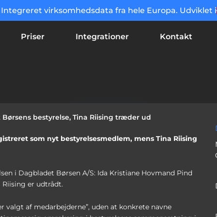
Integreret virksomhedsdata fra hele Europa. Udviklet i
Priser
Integrationer
Kontakt
Børsens bestyrelse, Tina Riising træder ud
egistreret som nyt bestyrelsesmedlem, mens Tina Riising
relsen i Dagbladet Børsen A/S: Ida Kristiane Hovmand Pind
Riising er udtrådt.
r valgt af medarbejderne”, uden at konkrete navne