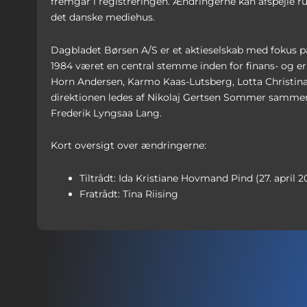
fremgår i registreringen. Ændringerne kan afspejle
det danske mediehus.
Dagbladet Børsen A/S er et aktieselskab med fokus på 
1984 været en central stemme inden for finans- og erh
Horn Andersen, Karmo Kaas-Lutsberg, Lotta Christina
direktionen ledes af Nikolaj Gertsen Sommer sammen
Frederik Lyngsaa Lang.
Kort oversigt over ændringerne:
Tiltrådt: Ida Kristiane Hovmand Pind (27. april 2
Fratrådt: Tina Riising