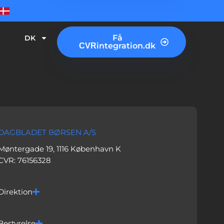
Få
DK
integration.dk
CVR
DAGBLADET BØRSEN A/S
Møntergade 19, 1116 København K
CVR: 76156328
Direktion
Bestyrelse