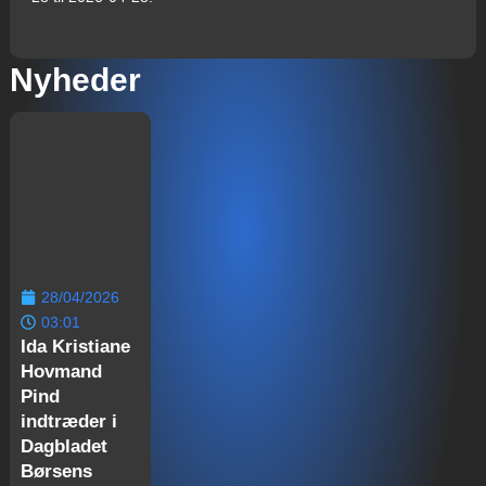
Nyheder
28/04/2026
03:01
Ida Kristiane
Hovmand
Pind
indtræder i
Dagbladet
Børsens