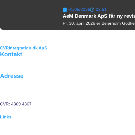
01/05/2026
02:51
AeM Denmark ApS får ny revi
Pr. 30. april 2026 er Beierholm Godke
CVRintegration.dk ApS
Kontakt
info@cvrintegration.dk
(+45) 4290 6317
Adresse
Brolæggerstræde 6
1211 København K
Danmark
CVR: 4369 4367
Links
Funktioner
Priser