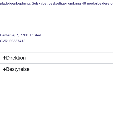
pladebearbejdning. Selskabet beskæftiger omkring 48 medarbejdere og l
ab Aluminium A/S
Pantervej 7, 7700 Thisted
CVR: 56337415
Direktion
Bestyrelse