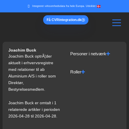
Gå
Integreret virksomhedsdata fra hele Europa. Udviklet i
til
indholdet
Få
CVR
integration.dk
Joachim Buck
Personer i netværk
Joachim Buck optrÃ¦der
aktuelt i erhvervsregistre
med relationer til ab
Roller
Aluminium A/S i roller som
Direktør,
Bestyrelsesmedlem.
Joachim Buck er omtalt i 1
relaterede artikler i perioden
2026-04-28 til 2026-04-28.