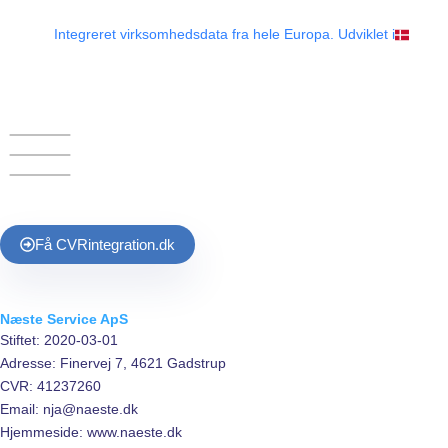
Gå
til
Integreret virksomhedsdata fra hele Europa. Udviklet i
indholdet
Få
CVR
integration.dk
Næste Service ApS
Stiftet: 2020-03-01
Adresse: Finervej 7, 4621 Gadstrup
CVR: 41237260
Email: nja@naeste.dk
Hjemmeside: www.naeste.dk