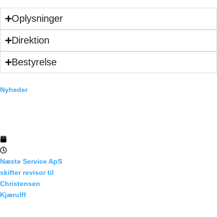
Priser
Oplysninger
Integrationer
Direktion
Kontakt
Bestyrelse
DK
Nyheder
24/04/2026
02:32
Næste Service ApS
skifter revisor til
Christensen
Kjærulff
Pr. 23. april 2026 har
Næste Service ApS