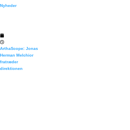
Nyheder
25/04/2026
02:50
ArthaScope: Jonas
Herman Melchior
fratræder
direktionen
Pr. 24. april 2026 er
Jonas Herman
Melchior registreret
som...