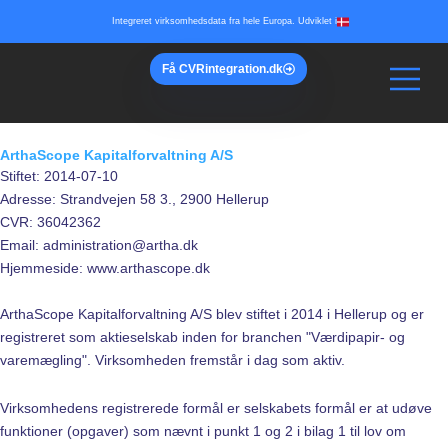
Gå
Integreret virksomhedsdata fra hele Europa. Udviklet i
til
indholdet
Få
CVR
integration.dk
ArthaScope Kapitalforvaltning A/S
Stiftet: 2014-07-10
Adresse: Strandvejen 58 3., 2900 Hellerup
CVR: 36042362
Email: administration@artha.dk
Hjemmeside: www.arthascope.dk
ArthaScope Kapitalforvaltning A/S blev stiftet i 2014 i Hellerup og er
registreret som aktieselskab inden for branchen "Værdipapir- og
varemægling". Virksomheden fremstår i dag som aktiv.
Virksomhedens registrerede formål er selskabets formål er at udøve
funktioner (opgaver) som nævnt i punkt 1 og 2 i bilag 1 til lov om