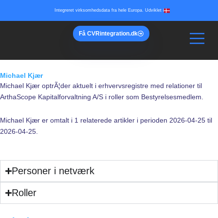
Gå
Integreret virksomhedsdata fra hele Europa. Udviklet i
til
indholdet
Få
CVR
integration.dk
Michael Kjær
Michael Kjær optrÃ¦der aktuelt i erhvervsregistre med relationer til
ArthaScope Kapitalforvaltning A/S i roller som Bestyrelsesmedlem.
Michael Kjær er omtalt i 1 relaterede artikler i perioden 2026-04-25 til
2026-04-25.
Personer i netværk
Roller