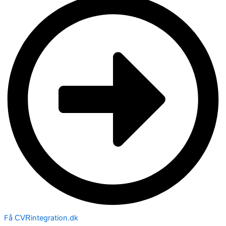
Få
integration.dk
CVR