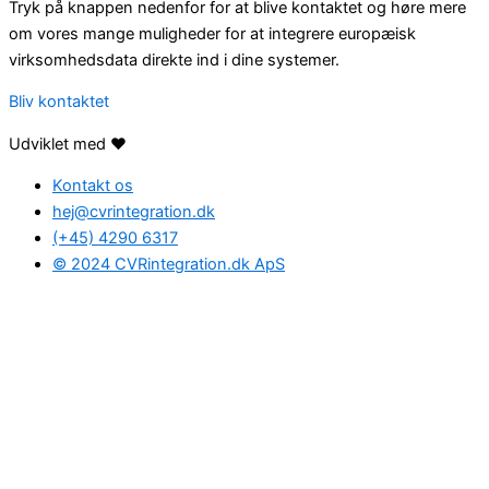
Tryk på knappen nedenfor for at blive kontaktet og høre mere
om vores mange muligheder for at integrere europæisk
virksomhedsdata direkte ind i dine systemer.
Bliv kontaktet
Udviklet med ❤️
Kontakt os
hej@cvrintegration.dk
(+45) 4290 6317
© 2024 CVRintegration.dk ApS
Find den rette
løsning
for dig
Hvis du har spørgsmål, eller hvis du ønsker at høre mere om
mulighederne med CVRintegration.dk, så udfyld formularen
nedenunder og tal med en af vores dygtige CVR-eksperter.
A problem was detected in the following Form. Submitting it