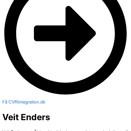
Få
integration.dk
CVR
Veit Enders