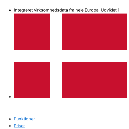
Gå
Integreret virksomhedsdata fra hele Europa. Udviklet i
til
indholdet
Funktioner
Priser