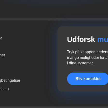
Udforsk
mu
er
Tryk på knappen nedenfo
oner
mange muligheder for at
i dine systemer.
Bliv kontaktet
gbetingelser
politik