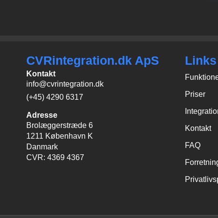
CVRintegration.dk ApS
Links
Kontakt
Funktion
info@cvrintegration.dk
Priser
(+45) 4290 6317
Integrati
Adresse
Brolæggerstræde 6
Kontakt
1211 København K
FAQ
Danmark
CVR: 4369 4367
Forretnin
Privatlivs