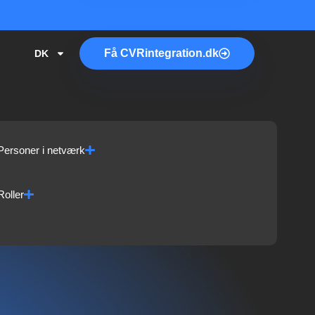
Få
CVR
integration.dk
DK
Personer i netværk
Roller