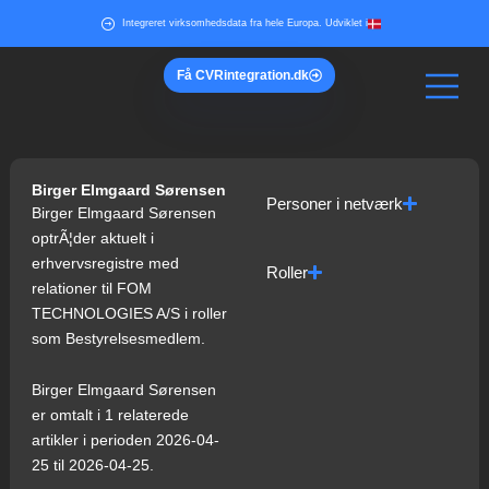
Gå
Integreret virksomhedsdata fra hele Europa. Udviklet i
til
indholdet
Få
CVR
integration.dk
Birger Elmgaard Sørensen
Personer i netværk
Birger Elmgaard Sørensen
optrÃ¦der aktuelt i
erhvervsregistre med
Roller
relationer til FOM
TECHNOLOGIES A/S i roller
som Bestyrelsesmedlem.
Birger Elmgaard Sørensen
er omtalt i 1 relaterede
artikler i perioden 2026-04-
25 til 2026-04-25.