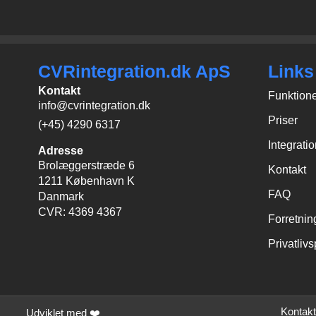
CVRintegration.dk ApS
Links
Kontakt
Funktion
info@cvrintegration.dk
Priser
(+45) 4290 6317
Integrati
Adresse
Brolæggerstræde 6
Kontakt
1211 København K
FAQ
Danmark
CVR: 4369 4367
Forretnin
Privatlivs
Kontakt
Udviklet med ❤️