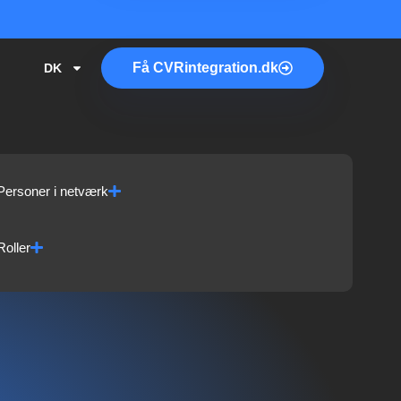
Få
CVR
integration.dk
DK
Personer i netværk
Roller