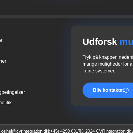
Udforsk
mu
er
Tryk på knappen nedenfo
oner
mange muligheder for at
i dine systemer.
Bliv kontaktet
gbetingelser
politik
 os
hej@cvrintegration.dk
(+45) 4290 6317
© 2024 CVRintegration.dk