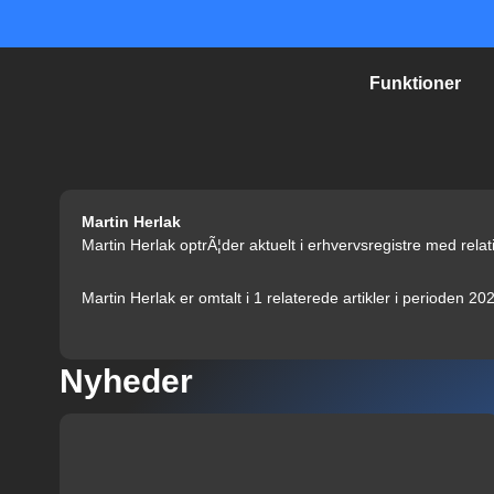
Gå
til
indholdet
Funktioner
Martin Herlak
Martin Herlak optrÃ¦der aktuelt i erhvervsregistre med rel
Martin Herlak er omtalt i 1 relaterede artikler i perioden 20
Nyheder