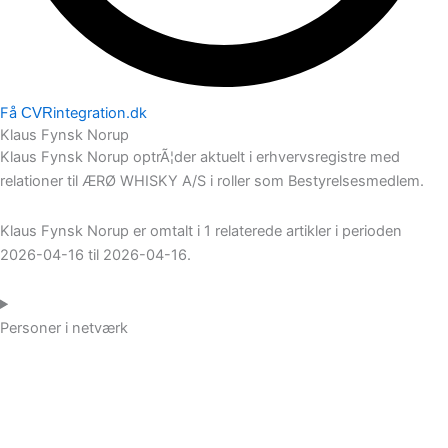
Få
integration.dk
CVR
Klaus Fynsk Norup
Klaus Fynsk Norup optrÃ¦der aktuelt i erhvervsregistre med
relationer til ÆRØ WHISKY A/S i roller som Bestyrelsesmedlem.
Klaus Fynsk Norup er omtalt i 1 relaterede artikler i perioden
2026-04-16 til 2026-04-16.
Personer i netværk