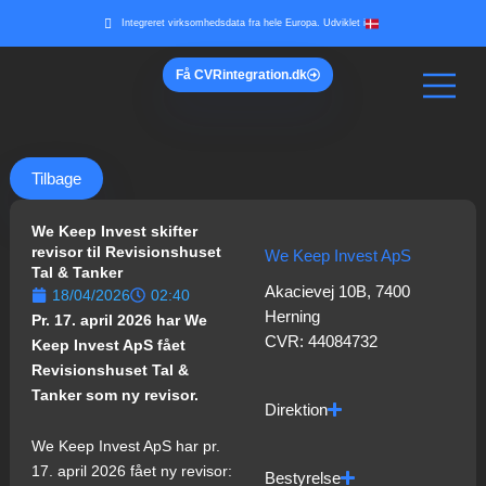
Gå
Integreret virksomhedsdata fra hele Europa. Udviklet i
til
indholdet
Få
CVR
integration.dk
Tilbage
We Keep Invest skifter
revisor til Revisionshuset
We Keep Invest ApS
Tal & Tanker
Akacievej 10B, 7400
18/04/2026
02:40
Herning
Pr. 17. april 2026 har We
CVR: 44084732
Keep Invest ApS fået
Revisionshuset Tal &
Tanker som ny revisor.
Direktion
We Keep Invest ApS har pr.
17. april 2026 fået ny revisor:
Bestyrelse