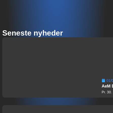
Seneste nyheder
01/
AeM D
Pr. 30