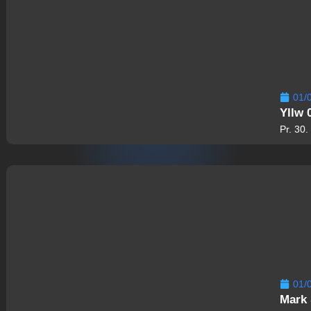
01/
Yllw 
Pr. 30
01/
Mark