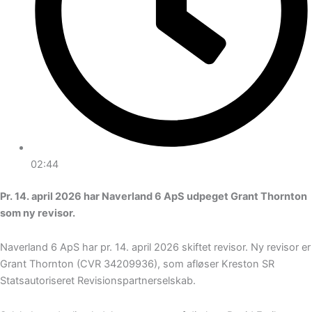
02:44
Pr. 14. april 2026 har Naverland 6 ApS udpeget Grant Thornton
som ny revisor.
Naverland 6 ApS har pr. 14. april 2026 skiftet revisor. Ny revisor er
Grant Thornton (CVR 34209936), som afløser Kreston SR
Statsautoriseret Revisionspartnerselskab.