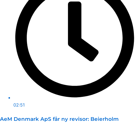
02:51
AeM Denmark ApS får ny revisor: Beierholm
Pr. 30. april 2026 er Beierholm Godkendt Revisionspartnerselskab
registreret som...