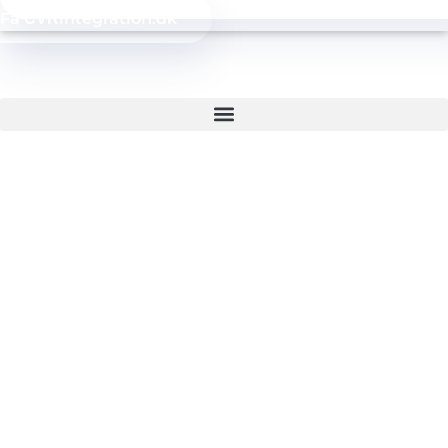
Få
integration.dk
CVR