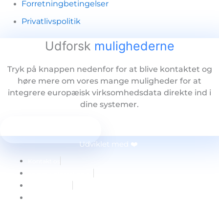
Forretningbetingelser
Privatlivspolitik
Udforsk
mulighederne
Tryk på knappen nedenfor for at blive kontaktet og
høre mere om vores mange muligheder for at
integrere europæisk virksomhedsdata direkte ind i
dine systemer.
Bliv kontaktet
Udviklet med ❤️
Kontakt os
hej@cvrintegration.dk
(+45) 4290 6317
© 2024 CVRintegration.dk ApS