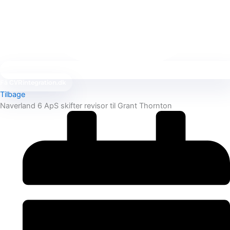
Få
integration.dk
CVR
Tilbage
Naverland 6 ApS skifter revisor til Grant Thornton