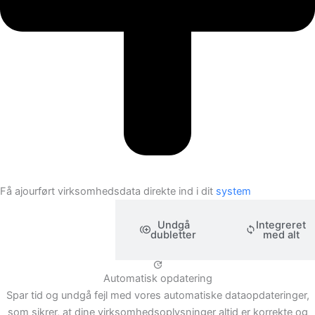
Få ajourført virksomhedsdata direkte ind i dit
system
Automatisk
Undgå
Integreret
opdatering
dubletter
med alt
Automatisk opdatering
Spar tid og undgå fejl med vores automatiske dataopdateringer,
som sikrer, at dine virksomhedsoplysninger altid er korrekte og