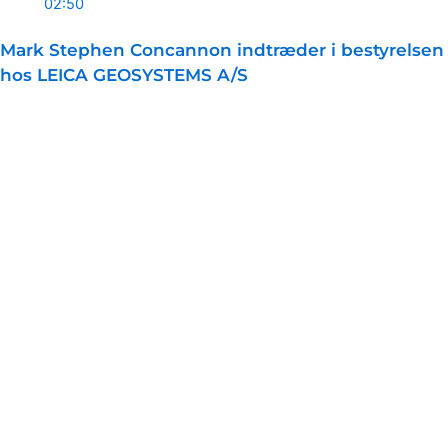
02:50
Mark Stephen Concannon indtræder i bestyrelsen
hos LEICA GEOSYSTEMS A/S
Pr. 30. april 2026 er Mark Stephen Concannon tiltrådt som...