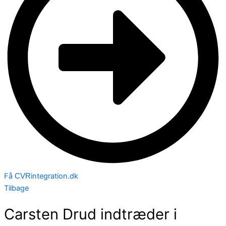
Få
integration.dk
CVR
Tilbage
Carsten Drud indtræder i