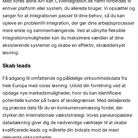
Med vores åbne API kan CVRintegration.dk nemt forbindes til
enhver platform eller system, du allerede bruger. Vi opsætter og
sørger for at integrationen passer til dine behov, så du kan
opleve en problemfri integration, der gør dine arbejdsprocesser
mere enkle og sammenhængende. Ved at udnytte fleksible
integrationsmuligheder kan du maksimere værdien af dine
eksisterende systemer og skabe en effektiv, skræddersyet
løsning.
Skab leads
Få adgang til omfattende og pålidelige virksomhedsdata fra
hele Europa med vores løsning. Udvid din forretning ved at
opdage nye markedsmuligheder, hvor du kan identificere
potentielle kunder på tværs af landegrænser. Med detaljerede
og præcise data får du en konkurrencemæssig fordel, der
styrker din internationale vækststrategi. Vores paneuropæiske
datadækning giver dig de nødvendige værktøjer til at skabe
kvalificerede leads og målrette din indsats mod de mest
relevante virksomheder.