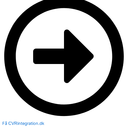
Få
integration.dk
CVR