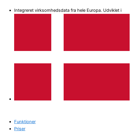
Gå
Integreret virksomhedsdata fra hele Europa. Udviklet i
til
indholdet
Funktioner
Priser