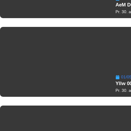
AeM De
Pr. 30. 
01/0
Yllw 0
Pr. 30. 