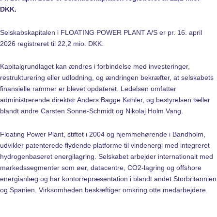
DKK.
Selskabskapitalen i FLOATING POWER PLANT A/S er pr. 16. april
2026 registreret til 22,2 mio. DKK.
Kapitalgrundlaget kan ændres i forbindelse med investeringer,
restrukturering eller udlodning, og ændringen bekræfter, at selskabets
finansielle rammer er blevet opdateret. Ledelsen omfatter
administrerende direktør Anders Bagge Køhler, og bestyrelsen tæller
blandt andre Carsten Sonne‑Schmidt og Nikolaj Holm Vang.
Floating Power Plant, stiftet i 2004 og hjemmehørende i Bandholm,
udvikler patenterede flydende platforme til vindenergi med integreret
hydrogenbaseret energilagring. Selskabet arbejder internationalt med
markedssegmenter som øer, datacentre, CO2‑lagring og offshore
energianlæg og har kontorrepræsentation i blandt andet Storbritannien
og Spanien. Virksomheden beskæftiger omkring otte medarbejdere.