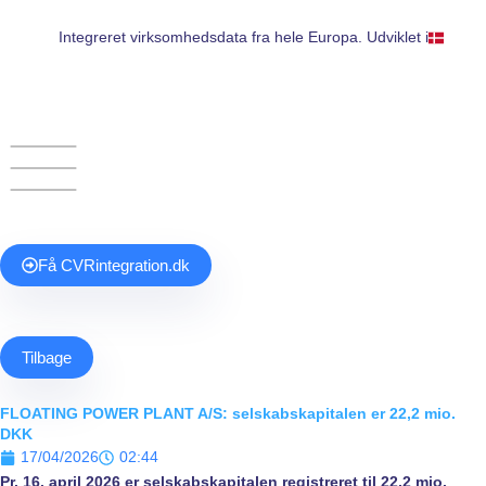
Gå
til
Integreret virksomhedsdata fra hele Europa. Udviklet i
indholdet
Få
CVR
integration.dk
Tilbage
FLOATING POWER PLANT A/S: selskabskapitalen er 22,2 mio.
DKK
17/04/2026
02:44
Pr. 16. april 2026 er selskabskapitalen registreret til 22,2 mio.