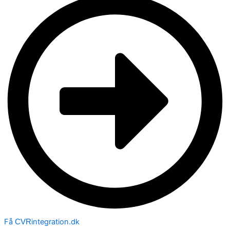
Få
integration.dk
CVR