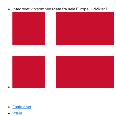
Gå
Integreret virksomhedsdata fra hele Europa. Udviklet i
til
indholdet
Funktioner
Priser