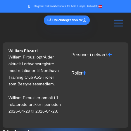
Gå
Integreret virksomhedsdata fra hele Europa. Udviklet i
til
indholdet
Få
CVR
integration.dk
William Firouzi
Personer i netværk
William Firouzi optrÃ¦der
aktuelt i erhvervsregistre
med relationer til Nordhavn
Roller
Training Club ApS i roller
som Bestyrelsesmedlem.
William Firouzi er omtalt i 1
relaterede artikler i perioden
2026-04-29 til 2026-04-29.