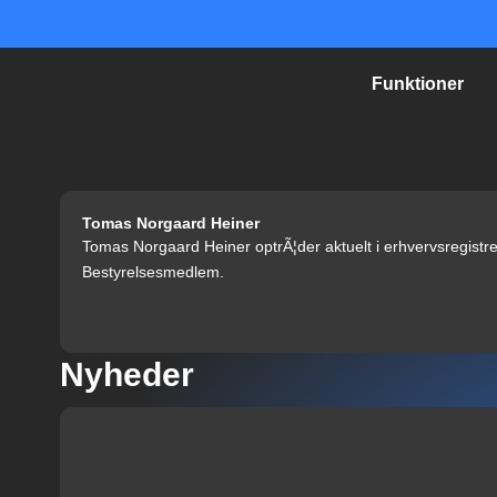
Gå
til
indholdet
Funktioner
Tomas Norgaard Heiner
Tomas Norgaard Heiner optrÃ¦der aktuelt i erhvervsregistre
Bestyrelsesmedlem.
Nyheder