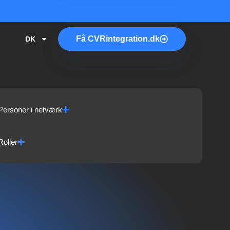
Få
CVR
integration.dk
DK
Personer i netværk
Roller