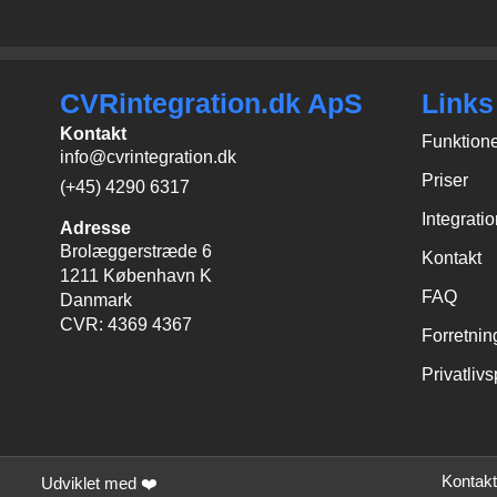
CVRintegration.dk ApS
Links
Kontakt
Funktion
info@cvrintegration.dk
Priser
(+45) 4290 6317
Integrati
Adresse
Brolæggerstræde 6
Kontakt
1211 København K
FAQ
Danmark
CVR: 4369 4367
Forretnin
Privatlivs
Kontakt
Udviklet med ❤️