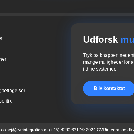
Udforsk
mu
er
Tryk på knappen nedenfo
oner
mange muligheder for at
i dine systemer.
Bliv kontaktet
gbetingelser
politik
 os
hej@cvrintegration.dk
(+45) 4290 6317
© 2024 CVRintegration.dk