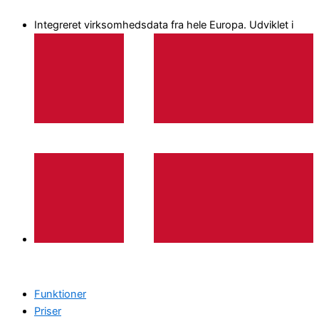
Gå
Integreret virksomhedsdata fra hele Europa. Udviklet i
til
indholdet
Funktioner
Priser