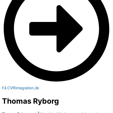
Få
integration.dk
CVR
Thomas Ryborg