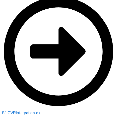
Få
integration.dk
CVR