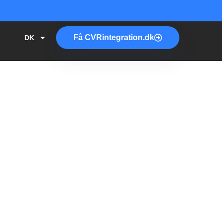
Få
CVR
integration.dk
DK