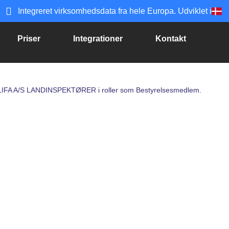
Integreret virksomhedsdata fra hele Europa. Udviklet i
Priser
Integrationer
Kontakt
til LIFA A/S LANDINSPEKTØRER i roller som Bestyrelsesmedlem.