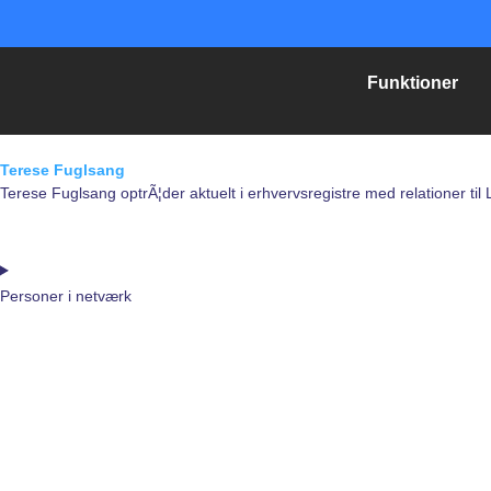
Gå
til
indholdet
Funktioner
Terese Fuglsang
Terese Fuglsang optrÃ¦der aktuelt i erhvervsregistre med relationer 
Personer i netværk