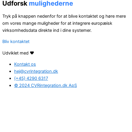
Udforsk
mulighederne
Tryk på knappen nedenfor for at blive kontaktet og høre mere
om vores mange muligheder for at integrere europæisk
virksomhedsdata direkte ind i dine systemer.
Bliv kontaktet
Udviklet med ❤️
Kontakt os
hej@cvrintegration.dk
(+45) 4290 6317
© 2024 CVRintegration.dk ApS
Find den rette
løsning
for dig
Hvis du har spørgsmål, eller hvis du ønsker at høre mere om
mulighederne med CVRintegration.dk, så udfyld formularen
nedenunder og tal med en af vores dygtige CVR-eksperter.