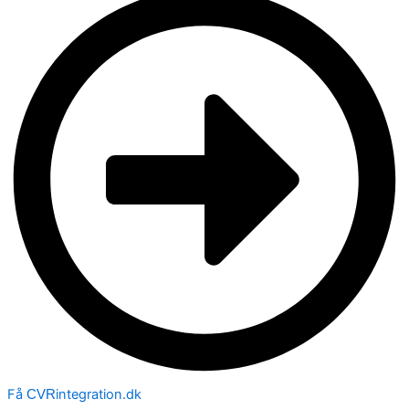
Få
integration.dk
CVR