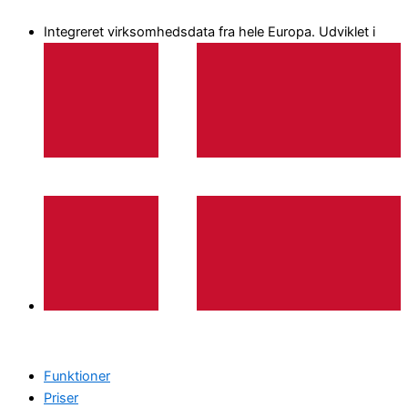
Gå
Integreret virksomhedsdata fra hele Europa. Udviklet i
til
indholdet
Funktioner
Priser