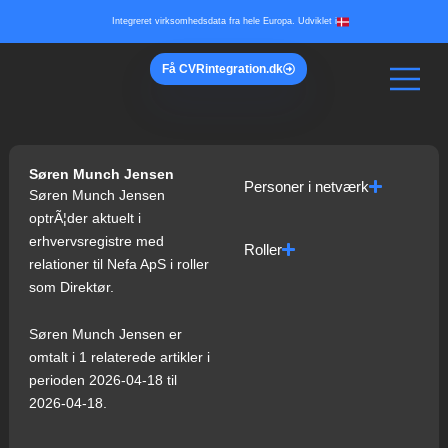
Gå
Integreret virksomhedsdata fra hele Europa. Udviklet i
til
indholdet
Få
CVR
integration.dk
Søren Munch Jensen
Personer i netværk
Søren Munch Jensen
optrÃ¦der aktuelt i
erhvervsregistre med
Roller
relationer til Nefa ApS i roller
som Direktør.
Søren Munch Jensen er
omtalt i 1 relaterede artikler i
perioden 2026-04-18 til
2026-04-18.