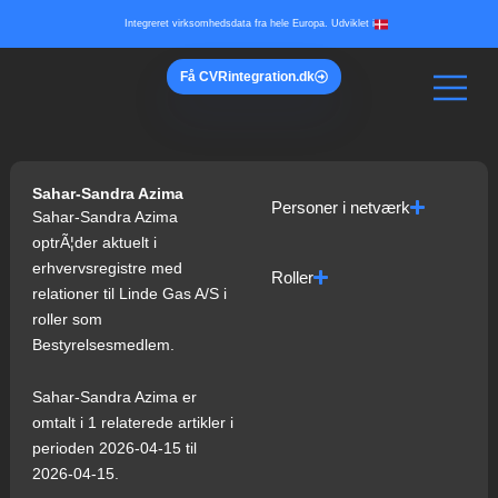
Gå
Integreret virksomhedsdata fra hele Europa. Udviklet i
til
indholdet
Få
CVR
integration.dk
Sahar-Sandra Azima
Personer i netværk
Sahar-Sandra Azima
optrÃ¦der aktuelt i
erhvervsregistre med
Roller
relationer til Linde Gas A/S i
roller som
Bestyrelsesmedlem.
Sahar-Sandra Azima er
omtalt i 1 relaterede artikler i
perioden 2026-04-15 til
2026-04-15.