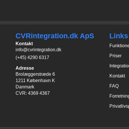
CVRintegration.dk ApS
Links
Kontakt
Funktion
info@cvrintegration.dk
Priser
(+45) 4290 6317
Integrati
Adresse
Brolæggerstræde 6
Kontakt
1211 København K
FAQ
Danmark
CVR: 4369 4367
Forretnin
Privatlivs