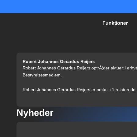
Gå
til
indholdet
Funktioner
Robert Johannes Gerardus Reijers
Robert Johannes Gerardus Reijers optrÃ¦der aktuelt i erhve
Bestyrelsesmedlem.
Robert Johannes Gerardus Reijers er omtalt i 1 relaterede a
Nyheder