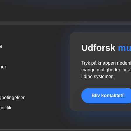
Udforsk
mu
er
Tryk på knappen nedenfo
oner
mange muligheder for at
i dine systemer.
Bliv kontaktet
gbetingelser
politik