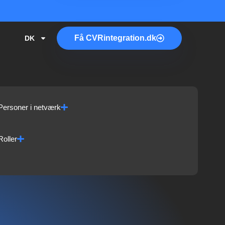
Få
CVR
integration.dk
DK
Personer i netværk
Roller