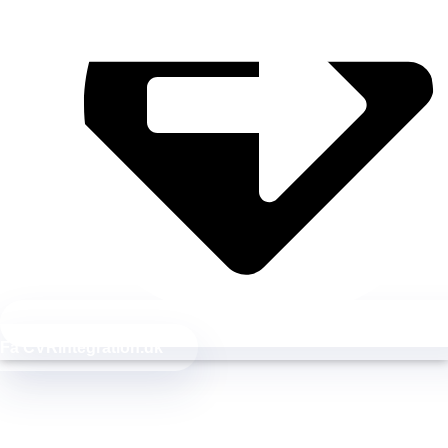
Få
CVR
integration.dk