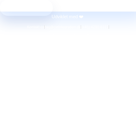
Bliv kontaktet
Udviklet med ❤️
Kontakt os
hej@cvrintegration.dk
(+45) 4290 6317
© 2024 CVRintegration.dk ApS
Find den rette
løsning
for dig
Hvis du har spørgsmål, eller hvis du ønsker at høre mere om
mulighederne med CVRintegration.dk, så udfyld formularen
nedenunder og tal med en af vores dygtige CVR-eksperter.
A problem was detected in the following Form. Submitting it could
result in errors. Please contact the site administrator.
vat
email
fornavn