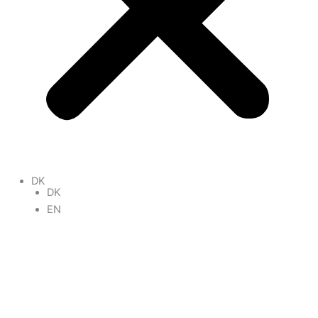
DK
DK
EN