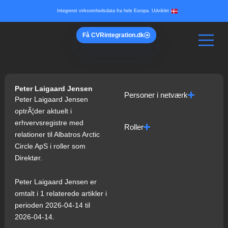
Gå
Integreret virksomhedsdata fra hele Europa. Udviklet i
til
indholdet
Få
CVR
integration.dk
Peter Laigaard Jensen
Personer i netværk
Peter Laigaard Jensen
optrÃ¦der aktuelt i
erhvervsregistre med
Roller
relationer til Albatros Arctic
Circle ApS i roller som
Direktør.
Peter Laigaard Jensen er
omtalt i 1 relaterede artikler i
perioden 2026-04-14 til
2026-04-14.