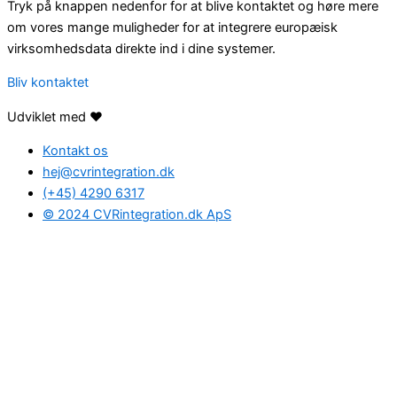
Tryk på knappen nedenfor for at blive kontaktet og høre mere
om vores mange muligheder for at integrere europæisk
virksomhedsdata direkte ind i dine systemer.
Bliv kontaktet
Udviklet med ❤️
Kontakt os
hej@cvrintegration.dk
(+45) 4290 6317
© 2024 CVRintegration.dk ApS
Find den rette
løsning
for dig
Hvis du har spørgsmål, eller hvis du ønsker at høre mere om
mulighederne med CVRintegration.dk, så udfyld formularen
nedenunder og tal med en af vores dygtige CVR-eksperter.
A problem was detected in the following Form. Submitting it