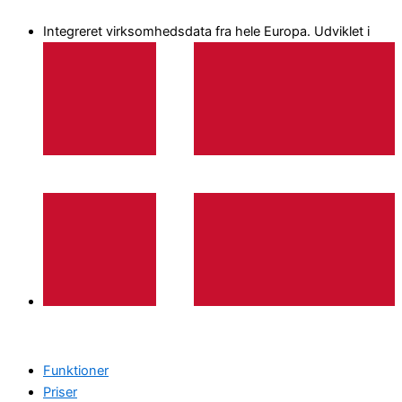
Gå
Integreret virksomhedsdata fra hele Europa. Udviklet i
til
indholdet
Funktioner
Priser