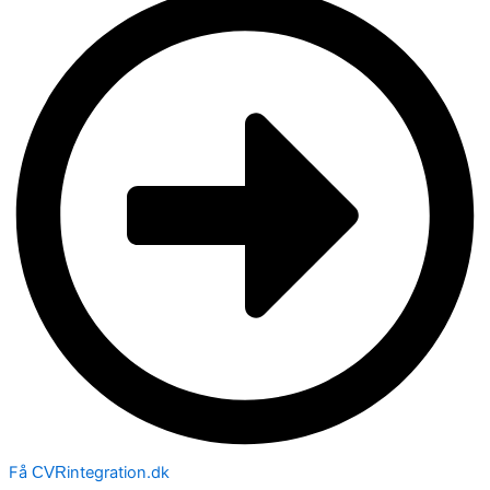
Få
integration.dk
CVR