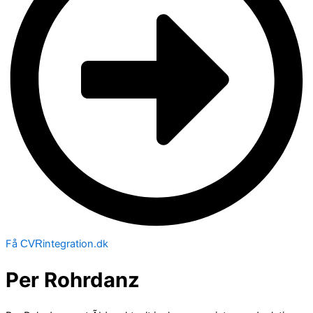
Få
integration.dk
CVR
Per Rohrdanz