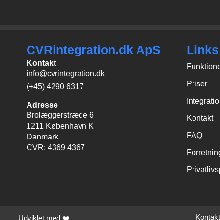
CVRintegration.dk ApS
Links
Kontakt
Funktion
info@cvrintegration.dk
Priser
(+45) 4290 6317
Integrati
Adresse
Brolæggerstræde 6
Kontakt
1211 København K
FAQ
Danmark
CVR: 4369 4367
Forretnin
Privatlivs
Kontakt
Udviklet med ❤️