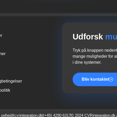
Udforsk
mu
er
Tryk på knappen nedenfo
oner
mange muligheder for at
i dine systemer.
Bliv kontaktet
gbetingelser
politik
 os
hej@cvrintegration.dk
(+45) 4290 6317
© 2024 CVRintegration.dk