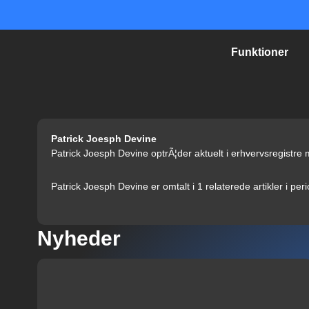
Gå
til
indholdet
Funktioner
Patrick Joesph Devine
Patrick Joesph Devine optrÃ¦der aktuelt i erhvervsregistre
Patrick Joesph Devine er omtalt i 1 relaterede artikler i pe
Nyheder