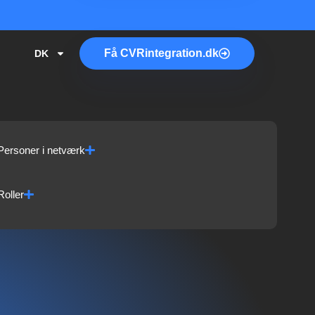
Få
CVR
integration.dk
DK
Personer i netværk
Roller