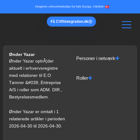
Gå
Integreret virksomhedsdata fra hele Europa. Udviklet i
til
indholdet
Få
CVR
integration.dk
Ønder Yazar
Personer i netværk
Ønder Yazar optrÃ¦der
aktuelt i erhvervsregistre
med relationer til E.O
Roller
Tømrer &#038; Entreprise
A/S i roller som ADM. DIR.,
Bestyrelsesmedlem.
Ønder Yazar er omtalt i 1
relaterede artikler i perioden
2026-04-30 til 2026-04-30.