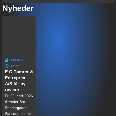
Nyheder
30/04/2026
02:35
E.O Tømrer &
Entreprise
A/S får ny
revisor
Pr. 29. april 2026
tiltræder Bro
Søndergaard
Statsautoriseret