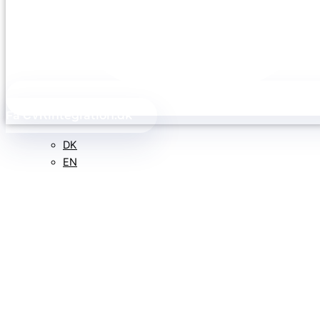
Få
integration.dk
CVR
DK
EN