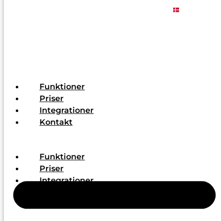
Gå
Integreret virksomhedsdata fra hele Europa. Udviklet i
til
indholdet
Funktioner
Priser
Integrationer
Kontakt
Funktioner
Priser
Integrationer
Kontakt