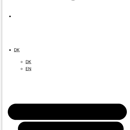
DK
EN
DK
DK
EN