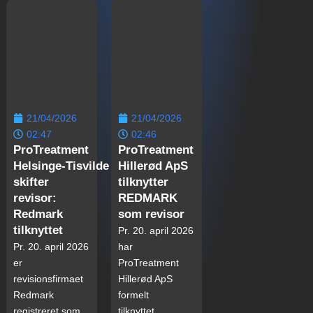
21/04/2026
21/04/2026
02:47
02:46
ProTreatment
ProTreatment
Helsinge‑Tisvilde
Hillerød ApS
skifter
tilknytter
revisor:
REDMARK
Redmark
som revisor
tilknyttet
Pr. 20. april 2026
Pr. 20. april 2026
har
er
ProTreatment
revisionsfirmaet
Hillerød ApS
Redmark
formelt
registreret som
tilknyttet...