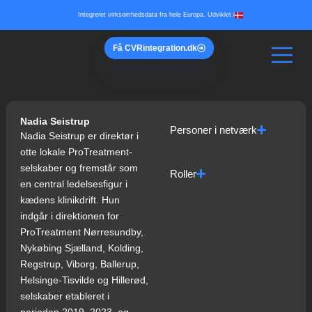
Gå
Integreret virksomhedsdata fra hele Europa. Udviklet i
til
indholdet
Få
CVR
integration.dk
Nadia Seistrup
Personer i netværk
Nadia Seistrup er direktør i
otte lokale ProTreatment-
selskaber og fremstår som
Roller
en central ledelsesfigur i
kædens klinikdrift. Hun
indgår i direktionen for
ProTreatment Nørresundby,
Nykøbing Sjælland, Kolding,
Regstrup, Viborg, Ballerup,
Helsinge‑Tisvilde og Hillerød,
selskaber etableret i
perioden 2019–2023, og