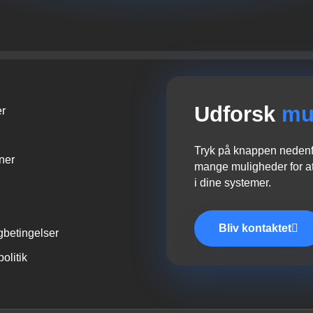
Udforsk
mu
er
Tryk på knappen nedenfo
oner
mange muligheder for at
i dine systemer.
Bliv kontaktet
gbetingelser
politik