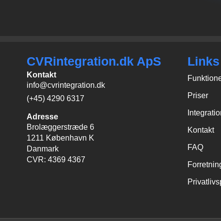
CVRintegration.dk ApS
Links
Kontakt
Funktion
info@cvrintegration.dk
Priser
(+45) 4290 6317
Integrati
Adresse
Brolæggerstræde 6
Kontakt
1211 København K
FAQ
Danmark
CVR: 4369 4367
Forretnin
Privatlivs