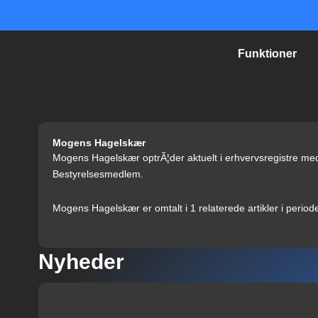
Gå
til
indholdet
Funktioner
Mogens Hagelskær
Mogens Hagelskær optrÃ¦der aktuelt i erhvervsregistre med 
Bestyrelsesmedlem.
Mogens Hagelskær er omtalt i 1 relaterede artikler i perio
Nyheder