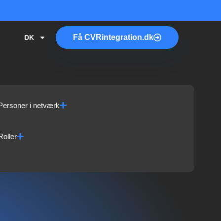
Få
CVR
integration.dk
DK
Personer i netværk
Roller