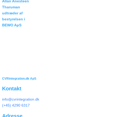
Allan Anesteen
Tharuman
udtræder af
bestyrelsen i
BEWO ApS
Pr. 28. april 2026
har Allan Anesteen
Tharuman trådt
ud...
CVRintegration.dk ApS
Kontakt
info@cvrintegration.dk
(+45) 4290 6317
Adresse