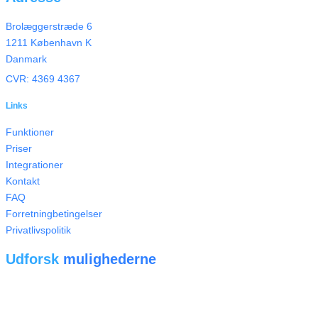
Brolæggerstræde 6
1211 København K
Danmark
CVR: 4369 4367
Links
Funktioner
Priser
Integrationer
Kontakt
FAQ
Forretningbetingelser
Privatlivspolitik
Udforsk
mulighederne
Tryk på knappen nedenfor for at blive kontaktet og høre mere om
vores mange muligheder for at integrere europæisk