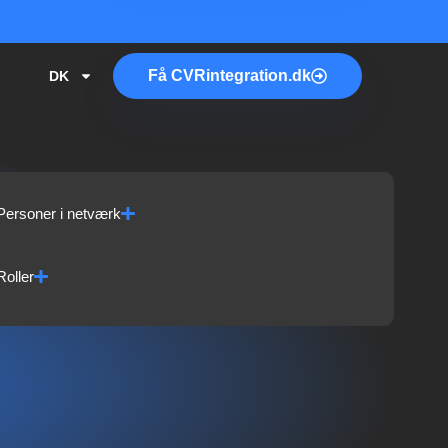
Få
CVR
integration.dk
DK
Personer i netværk
Roller