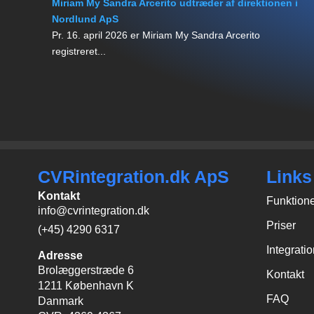
Miriam My Sandra Arcerito udtræder af direktionen i
Nordlund ApS
Pr. 16. april 2026 er Miriam My Sandra Arcerito
registreret...
CVRintegration.dk ApS
Links
Kontakt
Funktion
info@cvrintegration.dk
Priser
(+45) 4290 6317
Integrati
Adresse
Brolæggerstræde 6
Kontakt
1211 København K
FAQ
Danmark