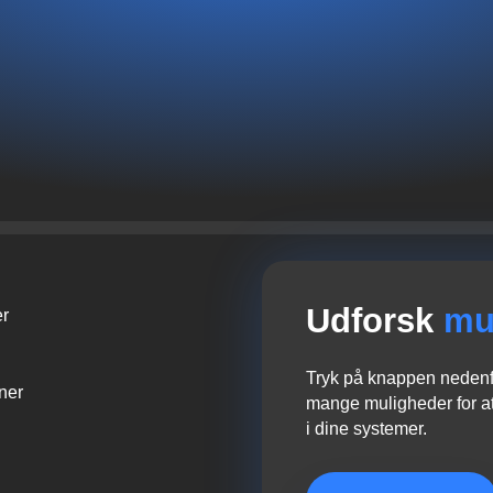
Udforsk
mu
er
Tryk på knappen nedenfo
oner
mange muligheder for at
i dine systemer.