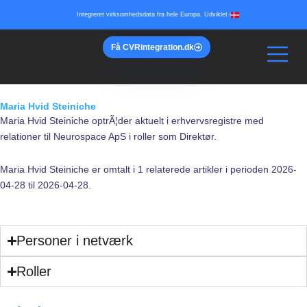
Gå
Integreret virksomhedsdata fra hele Europa. Udviklet i
til
indholdet
Få
CVR
integration.dk
Maria Hvid Steiniche
Maria Hvid Steiniche optrÃ¦der aktuelt i erhvervsregistre med
relationer til Neurospace ApS i roller som Direktør.
Maria Hvid Steiniche er omtalt i 1 relaterede artikler i perioden 2026-
04-28 til 2026-04-28.
Personer i netværk
Roller