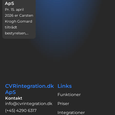
ApS
Pr. 15. april
2026 er Carsten
Krogh Gomard
tiltrådt
bestyrelsen,...
CVRintegration.dk
Links
ApS
Funktioner
Kontakt
info@cvrintegration.dk
Priser
(+45) 4290 6317
Integrationer