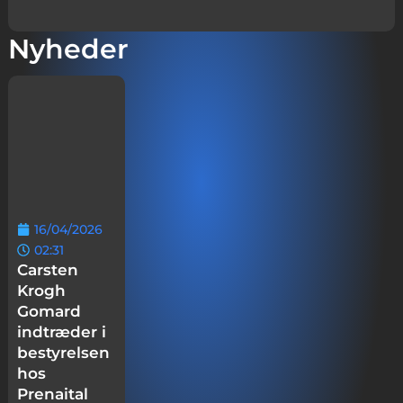
Nyheder
16/04/2026
02:31
Carsten
Krogh
Gomard
indtræder i
bestyrelsen
hos
Prenaital