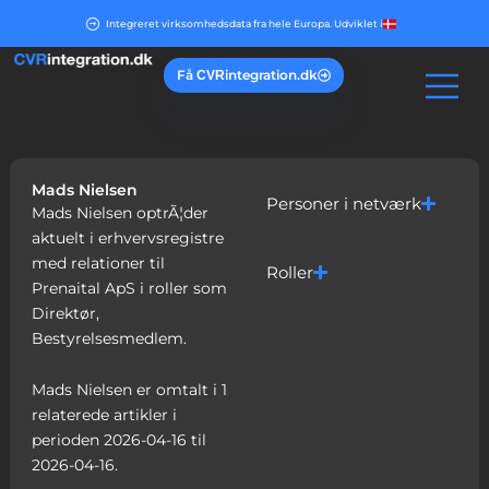
Gå
Integreret virksomhedsdata fra hele Europa. Udviklet i
til
indholdet
Få
integration.dk
CVR
Mads Nielsen
Personer i netværk
Mads Nielsen optrÃ¦der
aktuelt i erhvervsregistre
med relationer til
Roller
Prenaital ApS i roller som
Direktør,
Bestyrelsesmedlem.
Mads Nielsen er omtalt i 1
relaterede artikler i
perioden 2026-04-16 til
2026-04-16.