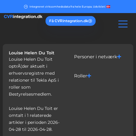
Gå
Integreret virksomhedsdata fra hele Europa. Udviklet i
til
indholdet
Få
integration.dk
CVR
Louise Helen Du Toit
Personer i netværk
Louise Helen Du Toit
optrÃ¦der aktuelt i
erhvervsregistre med
Roller
relationer til Tekla ApS i
roller som
Bestyrelsesmedlem.
Louise Helen Du Toit er
omtalt i 1 relaterede
artikler i perioden 2026-
04-28 til 2026-04-28.