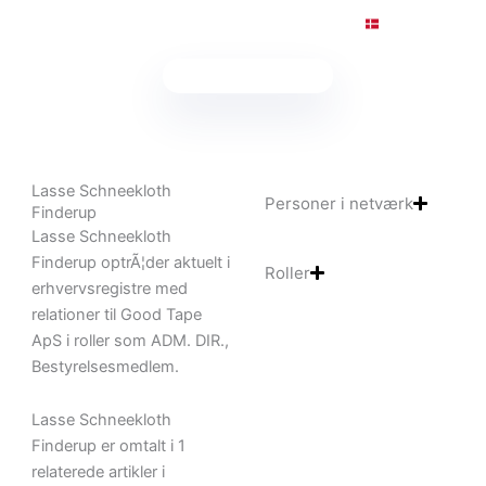
Gå
Integreret virksomhedsdata fra hele Europa. Udviklet i
til
indholdet
Få
CVR
integration.dk
Lasse Schneekloth
Personer i netværk
Finderup
Lasse Schneekloth
Finderup optrÃ¦der aktuelt i
Roller
erhvervsregistre med
relationer til Good Tape
ApS i roller som ADM. DIR.,
Bestyrelsesmedlem.
Lasse Schneekloth
Finderup er omtalt i 1
relaterede artikler i