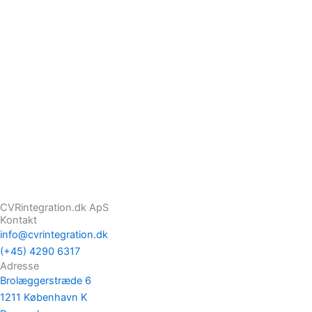
Beierholm er
registreret som
selskabets nye
revisor pr. 20.
april...
CVRintegration.dk ApS
Kontakt
info@cvrintegration.dk
(+45) 4290 6317
Adresse
Brolæggerstræde 6
1211 København K