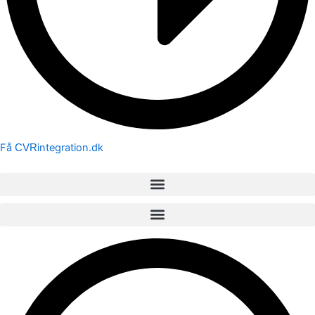
Få
integration.dk
CVR