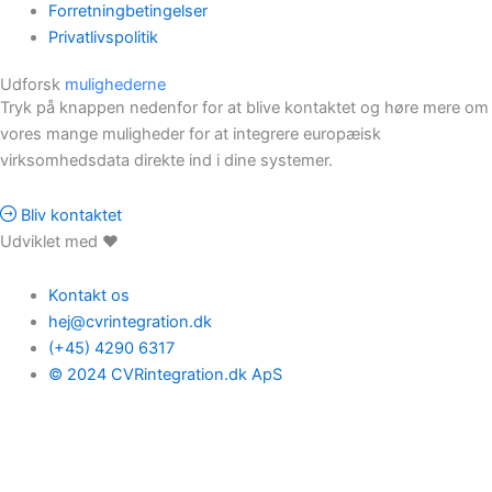
Forretningbetingelser
Privatlivspolitik
Udforsk
mulighederne
Tryk på knappen nedenfor for at blive kontaktet og høre mere om
vores mange muligheder for at integrere europæisk
virksomhedsdata direkte ind i dine systemer.
Bliv kontaktet
Udviklet med ❤️
Kontakt os
hej@cvrintegration.dk
(+45) 4290 6317
© 2024 CVRintegration.dk ApS
Find den rette
løsning
for dig
Hvis du har spørgsmål, eller hvis du ønsker at høre mere 
nedenunder og tal med en af