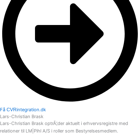
Få
integration.dk
CVR
Lars-Christian Brask
Lars-Christian Brask optrÃ¦der aktuelt i erhvervsregistre med
relationer til LM|Pihl A/S i roller som Bestyrelsesmedlem.