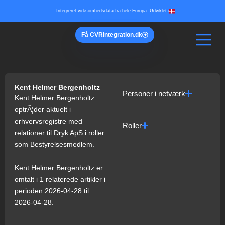
Gå
Integreret virksomhedsdata fra hele Europa. Udviklet i
til
indholdet
Få
CVR
integration.dk
Kent Helmer Bergenholtz
Personer i netværk
Kent Helmer Bergenholtz
optrÃ¦der aktuelt i
erhvervsregistre med
Roller
relationer til Dryk ApS i roller
som Bestyrelsesmedlem.
Kent Helmer Bergenholtz er
omtalt i 1 relaterede artikler i
perioden 2026-04-28 til
2026-04-28.