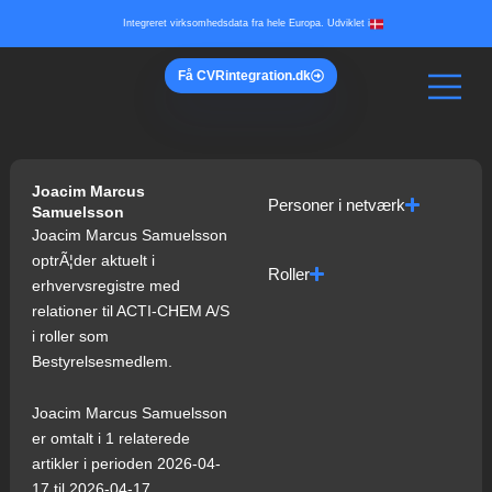
Gå
Integreret virksomhedsdata fra hele Europa. Udviklet i
til
indholdet
Få
CVR
integration.dk
Joacim Marcus
Personer i netværk
Samuelsson
Joacim Marcus Samuelsson
optrÃ¦der aktuelt i
Roller
erhvervsregistre med
relationer til ACTI-CHEM A/S
i roller som
Bestyrelsesmedlem.
Joacim Marcus Samuelsson
er omtalt i 1 relaterede
artikler i perioden 2026-04-
17 til 2026-04-17.