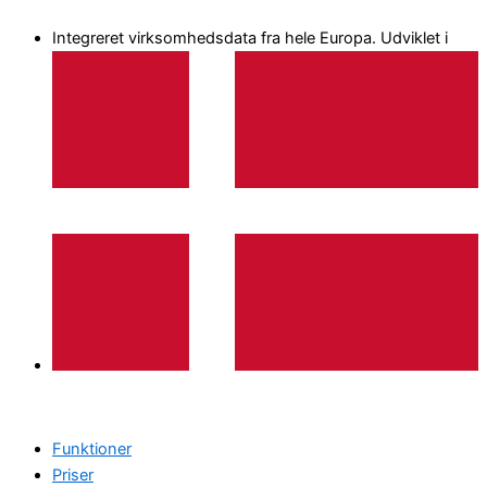
Gå
Integreret virksomhedsdata fra hele Europa. Udviklet i
til
indholdet
Funktioner
Priser