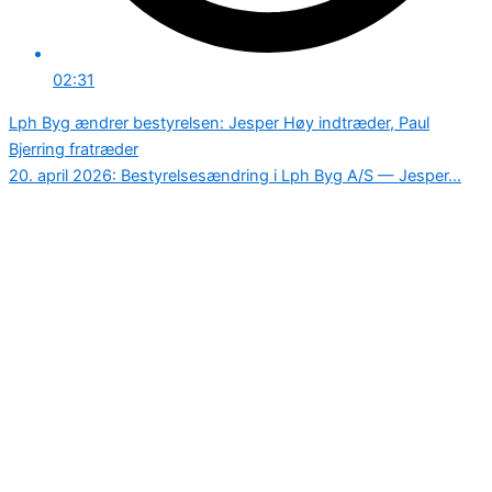
02:31
Lph Byg ændrer bestyrelsen: Jesper Høy indtræder, Paul
Bjerring fratræder
20. april 2026: Bestyrelsesændring i Lph Byg A/S — Jesper...