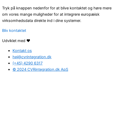
Tryk på knappen nedenfor for at blive kontaktet og høre mere
om vores mange muligheder for at integrere europæisk
virksomhedsdata direkte ind i dine systemer.
Bliv kontaktet
Udviklet med ❤️
Kontakt os
hej@cvrintegration.dk
(+45) 4290 6317
© 2024 CVRintegration.dk ApS
Find den rette
løsning
for dig
Hvis du har spørgsmål, eller hvis du ønsker at høre mere om
mulighederne med CVRintegration.dk, så udfyld formularen
nedenunder og tal med en af vores dygtige CVR-eksperter.