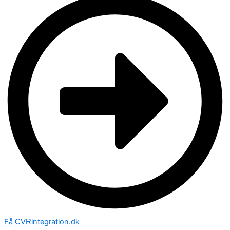
Få
integration.dk
CVR