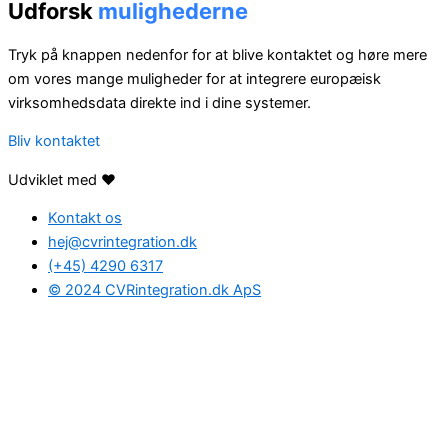
Udforsk
mulighederne
Tryk på knappen nedenfor for at blive kontaktet og høre mere
om vores mange muligheder for at integrere europæisk
virksomhedsdata direkte ind i dine systemer.
Bliv kontaktet
Udviklet med ❤️
Kontakt os
hej@cvrintegration.dk
(+45) 4290 6317
© 2024 CVRintegration.dk ApS
Find den rette
løsning
for dig
Hvis du har spørgsmål, eller hvis du ønsker at høre mere om
mulighederne med CVRintegration.dk, så udfyld formularen
nedenunder og tal med en af vores dygtige CVR-eksperter.