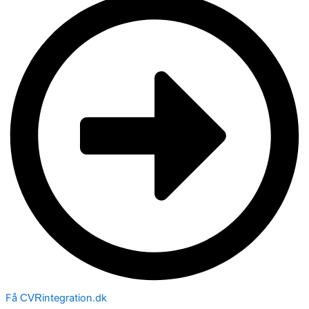
Få
integration.dk
CVR