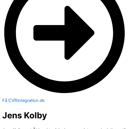
Få
integration.dk
CVR
Jens Kolby