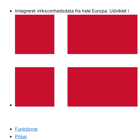
Gå
Integreret virksomhedsdata fra hele Europa. Udviklet i
til
indholdet
Funktioner
Priser