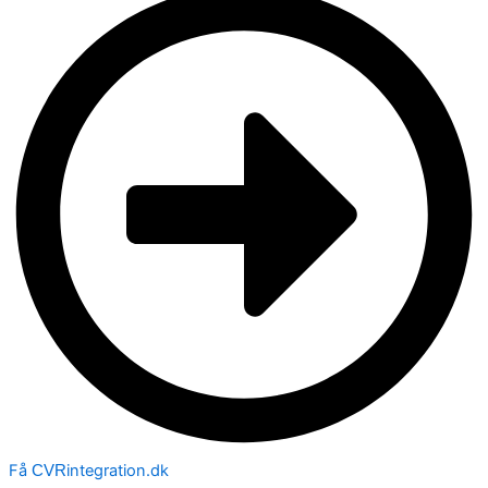
Få
integration.dk
CVR