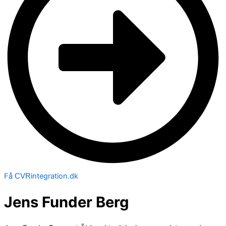
Få
integration.dk
CVR
Jens Funder Berg