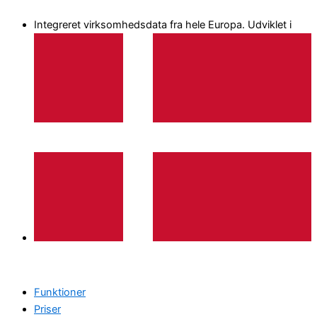
Gå
Integreret virksomhedsdata fra hele Europa. Udviklet i
til
indholdet
Funktioner
Priser