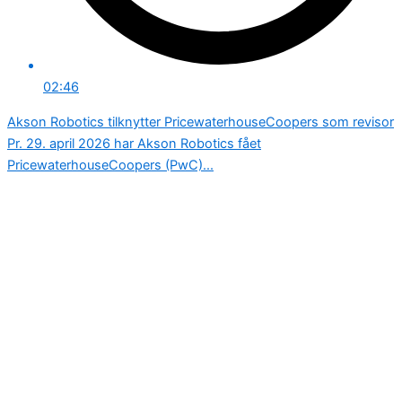
02:46
Akson Robotics tilknytter PricewaterhouseCoopers som revisor
Pr. 29. april 2026 har Akson Robotics fået
PricewaterhouseCoopers (PwC)...