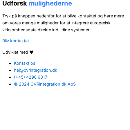
Udforsk
mulighederne
Tryk på knappen nedenfor for at blive kontaktet og høre mere
om vores mange muligheder for at integrere europæisk
virksomhedsdata direkte ind i dine systemer.
Bliv kontaktet
Udviklet med ❤️
Kontakt os
hej@cvrintegration.dk
(+45) 4290 6317
© 2024 CVRintegration.dk ApS
Find den rette
løsning
for dig
Hvis du har spørgsmål, eller hvis du ønsker at høre mere om
mulighederne med CVRintegration.dk, så udfyld formularen
nedenunder og tal med en af vores dygtige CVR-eksperter.