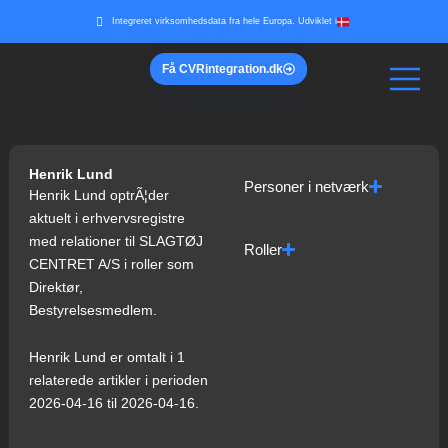
Gå
Integreret virksomhedsdata fra hele Europa. Udviklet i
til
indholdet
Få
CVR
integration.dk
Henrik Lund
Personer i netværk
Henrik Lund optrÃ¦der
aktuelt i erhvervsregistre
med relationer til SLAGTØJ
Roller
CENTRET A/S i roller som
Direktør,
Bestyrelsesmedlem.
Henrik Lund er omtalt i 1
relaterede artikler i perioden
2026-04-16 til 2026-04-16.