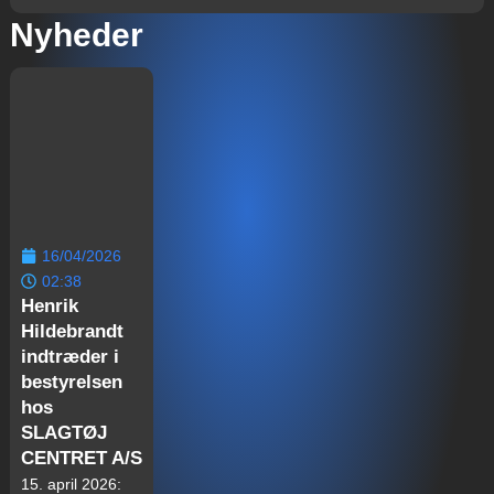
Nyheder
16/04/2026
02:38
Henrik
Hildebrandt
indtræder i
bestyrelsen
hos
SLAGTØJ
CENTRET A/S
15. april 2026: